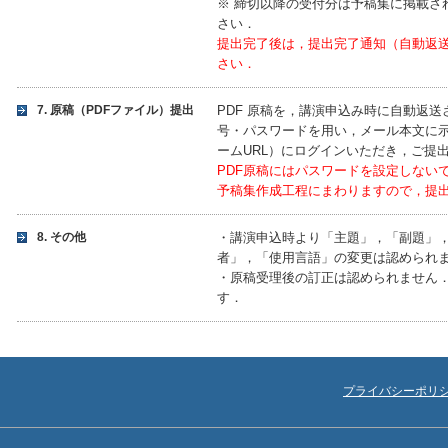
※ 締切以降の受付分は予稿集に掲載さ
さい．
提出完了後は，提出完了通知（自動返
さい．
7. 原稿（PDFファイル）提出
PDF 原稿を，講演申込み時に自動返
号・パスワードを用い，メール本文に
ームURL）にログインいただき，ご提
PDF原稿にはパスワードを設定しない
予稿集作成工程にまわりますので，提
8. その他
・講演申込時より「主題」，「副題」
者」，「使用言語」の変更は認められ
・原稿受理後の訂正は認められません
す．
プライバシーポリ