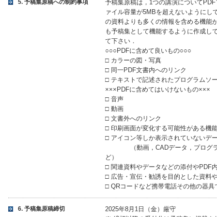
5. 予稿集原稿への制約事項
予稿集原稿は，1つの講演についてPD
ァイル容量が5MBを超えないようにし
の資料よりも多くの情報を含める機能
も予稿集として機能するように作成し
て下さい．
○○○PDFに含めて良いもの○○○
□ カラーの図・写真
□ 同一PDF文書内へのリンク
□ テキストで記述されたプログラムソ
×××PDFに含めてはいけないもの×××
□ 音声
□ 動画
□ 文書外へのリンク
□ 印刷画面が変化する可能性がある機
□ アイコン等しか表示されていないデ
（動画，CADデータ，プログラム
ど）
□ 関連資料やデータなどの添付やPDF
□ 広告・宣伝・勧誘を目的とした資料
□ QRコードなど携帯電話その他の器
6. 予稿集原稿締切
2025年8月1日（金）厳守