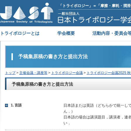
「トライボロジー」＝「摩擦・摩耗・潤滑
トライボロジーとは
学会概要
活動内容・委員会
予稿集原稿の書き方と提出方法
トップ
>
主催会議・講座等
>
トライボロジー会議
>
トライボロジー会議2025 秋
予稿集原稿の書き方と提出方法
1. 言語
日本語または英語（どちらかで統一し
ん．）
日本語の場合は講演題目，講演者，連
い．