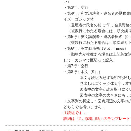
い）
・第3行：空行
・第4行：和文講演者・連名者の勤務先
イズ，ゴシック体）
（登壇者の氏名の前に*印，会員資格
（複数行にわたる場合には，順次繰り
・第5行：英文講演者・連名者氏名（9 pt
（複数行にわたる場合は，順次繰り下
・第6行：英文勤務先（9 pt，Times）
（勤務先が複数ある場合は上記英文講演
して，カンマで区切って記入）
・第7行：空行
・第8行：本文（9 pt）
本文は段組みせず1段で記述し
見出しはゴシック体太字，本文は
図表中の文字が読み取りにくい場
図表中の文字の大きさにも，ご
・文字列の折返し：図表周辺の文字の
どちらでも構いません．
１段組です．
詳細は「2．原稿用紙」のテンプレート