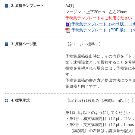
2. 原稿テンプレート
A4判
マージン ：上下20mm，左右20mm
予稿集テンプレートをご利用ください
予稿集テンプレート（word 版） ［do
予稿集テンプレート（PDF 版） ［pdf
3. 原稿ページ数
【2ページ（標準）】
予稿集原稿提出時に，その内容を「ト
文，速報論文として投稿することを希
投稿を希望される場合には，予稿集に4
す．
予稿集原稿の書き⽅と提出⽅法につき
集原稿と同じです．
4. 標準形式
【52字57行1段組み（段間8mm以上）
第1頁目は以下のようにしてください．
・第1行：和文講演題目（12 pt，ゴシ
・第2行：英文講演題目（12 pt，Times
（講演題目の左側は，講演番号記入用